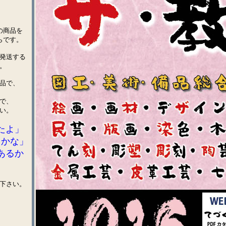
の商品を
らです。
発送する
。
品で、
で、
い
。
たよ」
るかな」
あるか
下さい。