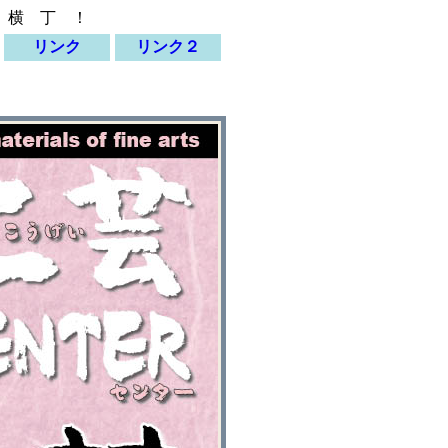
 横 丁 ！
リンク
リンク２