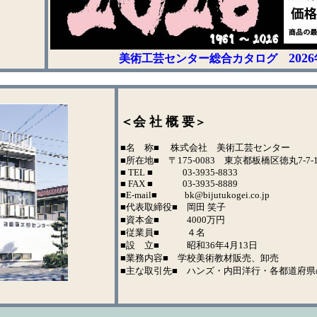
20
美術工芸センター総合カタログ
＜会 社 概 要
＞
■名 称■ 株式会社 美術工芸センター
■所在地■ 〒175-0083 東京都板橋区徳丸7-7-1
■ TEL ■ 03-3935-8833
■ FAX ■ 03-3935-8889
■E-mail■ bk@bijutukogei.co.jp
■代表取締役■ 岡田 笑子
■資本金■ 4000万円
■従業員■ ４名
■設 立■ 昭和36年4月13日
■業務内容■ 学校美術教材販売、卸売
■主な取引先■ ハンズ・内田洋行・各都道府県