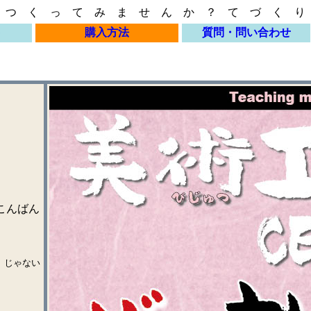
 つ く っ て み ま せ ん か ？ て づ く り
購入方法
質問・問い合わせ
こんばん
。
」じゃない